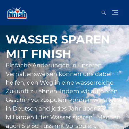
WASSER SPAREN
MIT FINISH
Einfache Änderungen in unseren
Verhaltensweisen können uns dabei
helfen, den Weg in eine wasserreiche
Zukunft zu ebnen. Indem wir aufhören
Geschirr vorzuspülen, können wir alleine
in Deutschland jedes Jahr über 25
*
Milliarden Liter Wasser sparen
. Machen
auch Sie Schluss mit Vorspülen.