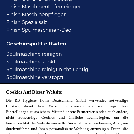
Finish Maschinentiefenreiniger
Finish Maschinenpfleger
Finish Spezialsalz
Finish Spülmaschinen-Deo
Geschirrspül-Leitfaden
Spülmaschine reinigen
Spülmaschine stinkt
Spülmaschine reinigt nicht richtig
Spülmaschine verstopft
Spülmaschine richtig einräumen
Cookies Auf Dieser Website
Spülmaschine Zeichen
Wasserverbrauch Spülmaschine
Die RB Hygiene Home Deutschland GmbH verwendet notwendige
Cookies, damit diese Website funktioniert und um einige Ihrer
Stromverbrauch Spülmaschine
Einstellungen zu speichern. Wir und unsere Partner verwenden auch andere,
Wasser im Salzbehälter Spülmaschine
nicht notwendige Cookies und ähnliche Technologien, um die
Funktionalität der Website sowie Ihr Surferlebnis zu verbessern, Analysen
Wie viel Salz in Spülmaschine?
durchzuführen und Ihnen personalisierte Werbung anzuzeigen. Daten, die